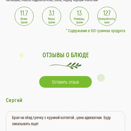
11.7
3.1
13
127
Белки,
Жиры,
Углеводы,
Калорийность,
грамм
грамм
грамм
калл
* Содержание в 100 граммах продукта
ОТЗЫВЫ О БЛЮДЕ
Оставить отзыв
Сергей
Брал на обед гречку с куриной котлетой , цена адекватная. Буду
заказывать еще!