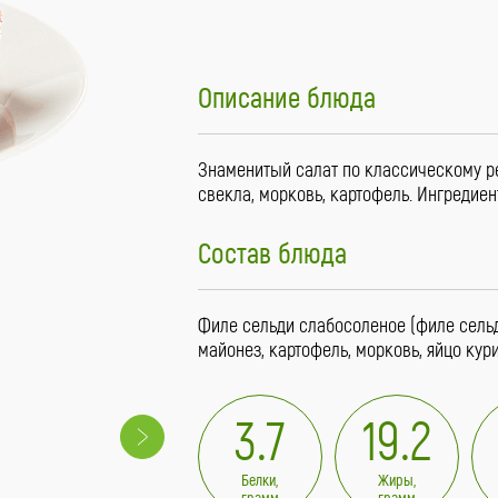
Описание блюда
Знаменитый салат по классическому рец
свекла, морковь, картофель. Ингредие
Состав блюда
Филе сельди слабосоленое (филе сельд
майонез, картофель, морковь, яйцо кури
3.7
19.2
Белки,
Жиры,
грамм
грамм