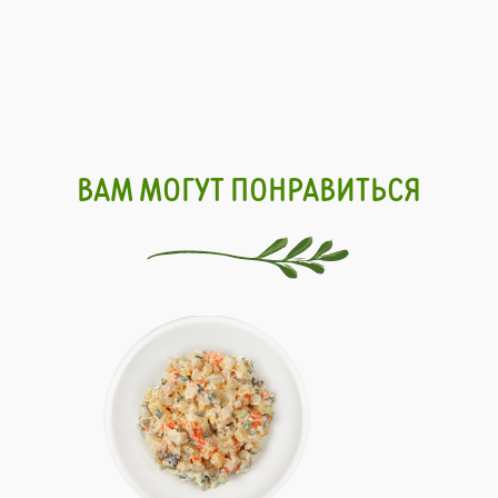
ВАМ МОГУТ ПОНРАВИТЬСЯ
Состав: картофель, яйцо куриное,
Сос
майонез, филе куриное, огурцы
цып
маринованные, морковь, горошек
огу
зеленый, лук зеленый, соль.
кук