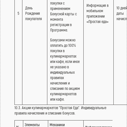
покупки с
Информация в
День
10 дней
применением
мобильном
5
Рождения
даты
Бонусной карты с
приложении
покупателя
начис
момента
«Простая еда»
регистрации в
Программе.
Бонусами можно
оплатить до 100%
покупки в
кулинармаркетах
или кафе, если иное
не указано в
индивидуальных
правилах
начисления и
списания по акциям
кулинармаркетов
или кафе.
10.3. Акции кулинармаркетов "Простая Еда". Индивидуальные
правила начисления и списания бонусов.
Элементы
Механики
Срок