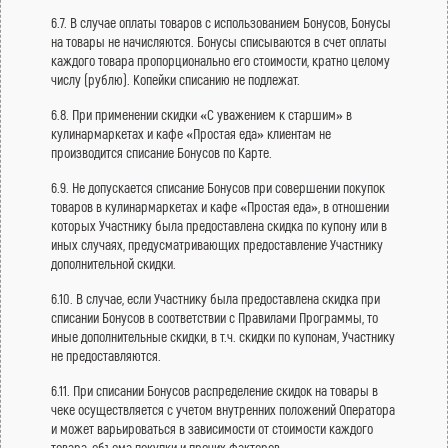
6.7. В случае оплаты товаров с использованием Бонусов, Бонусы
на товары не начисляются. Бонусы списываются в счет оплаты
каждого товара пропорционально его стоимости, кратно целому
числу (рублю). Копейки списанию не подлежат.
6.8. При применении скидки «С уважением к старшим» в
кулинармаркетах и кафе «Простая еда» клиентам не
производится списание Бонусов по Карте.
6.9. Не допускается списание Бонусов при совершении покупок
товаров в кулинармаркетах и кафе «Простая еда», в отношении
которых Участнику была предоставлена скидка по купону или в
иных случаях, предусматривающих предоставление Участнику
дополнительной скидки.
6.10. В случае, если Участнику была предоставлена скидка при
списании Бонусов в соответствии с Правилами Программы, то
иные дополнительные скидки, в т.ч. скидки по купонам, Участнику
не предоставляются.
6.11. При списании Бонусов распределение скидок на товары в
чеке осуществляется с учетом внутренних положений Оператора
и может варьироваться в зависимости от стоимости каждого
товара, объема покупки и прочих факторов.