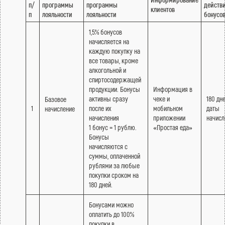
п/
программы
программы
действ
клиентов
п
лояльности
лояльности
бонусо
1,5% бонусов
начисляется на
каждую покупку на
все товары, кроме
алкогольной и
спиртосодержащей
продукции. Бонусы
Информация в
активны сразу
чеке и
180 дн
Базовое
1
после их
мобильном
даты
начисление
начисления
приложении
начис
1 бонус = 1 рублю.
«Простая еда»
Бонусы
начисляются с
суммы, оплаченной
рублями за любые
покупки сроком на
180 дней.
Бонусами можно
оплатить до 100%
покупки в