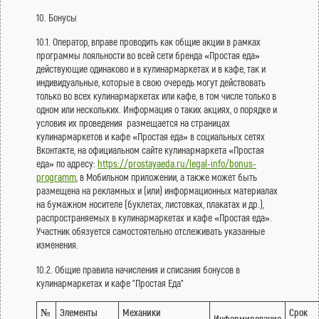
10. Бонусы
10.1. Оператор, вправе проводить как общие акции в рамках
программы лояльности во всей сети бренда «Простая еда»
действующие одинаково и в кулинармаркетах и в кафе, так и
индивидуальные, которые в свою очередь могут действовать
только во всех кулинармаркетах или кафе, в том числе только в
одном или нескольких. Информация о таких акциях, о порядке и
условия их проведения размещается на страницах
кулинармаркетов и кафе «Простая еда» в социальных сетях
Вконтакте, на официальном сайте кулинармаркета «Простая
еда» по адресу:
https://prostayaeda.ru/legal-info/bonus-
programm
, в Мобильном приложении, а также может быть
размещена на рекламных и (или) информационных материалах
на бумажном носителе (буклетах, листовках, плакатах и др.),
распространяемых в кулинармаркетах и кафе «Простая еда».
Участник обязуется самостоятельно отслеживать указанные
изменения.
10.2. Общие правила начисления и списания бонусов в
кулинармаркетах и кафе "Простая Еда"
№
Элементы
Механики
Срок
Информирование