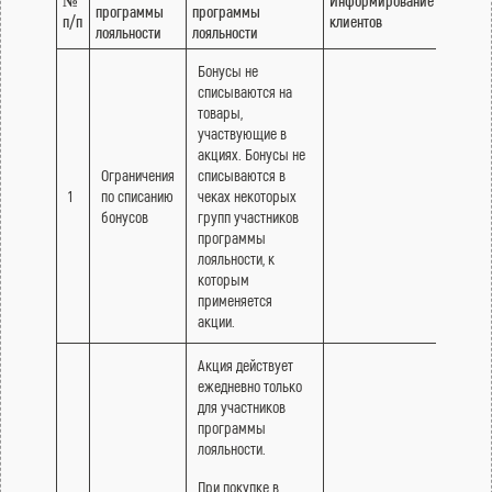
№
Информирование
программы
программы
действ
п/п
клиентов
лояльности
лояльности
бонусо
Бонусы не
списываются на
товары,
участвующие в
акциях. Бонусы не
Ограничения
списываются в
1
по списанию
чеках некоторых
бонусов
групп участников
программы
лояльности, к
которым
применяется
акции.
Акция действует
ежедневно только
для участников
программы
лояльности.
При покупке в