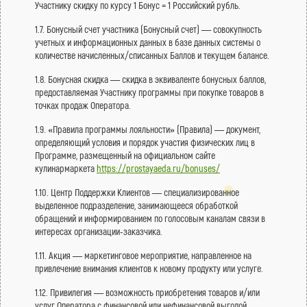
Участнику скидку по курсу 1 Бонус = 1 Российский рубль.
1.7. Бонусный счет участника (Бонусный счет) — совокупность
учетных и информационных данных в базе данных системы о
количестве начисленных/списанных Баллов и текущем балансе.
1.8. Бонусная скидка — скидка в эквиваленте бонусных баллов,
предоставляемая Участнику программы при покупке товаров в
точках продаж Оператора.
1.9. «Правила программы лояльности» (Правила) — документ,
определяющий условия и порядок участия физических лиц в
Программе, размещенный на официальном сайте
кулинармаркета
https://prostayaeda.ru/bonuses/
1.10. Центр Поддержки Клиентов — специализированное
выделенное подразделение, занимающееся обработкой
обращений и информированием по голосовым каналам связи в
интересах организации-заказчика.
1.11. Акция — маркетинговое мероприятие, направленное на
привлечение внимания клиентов к новому продукту или услуге.
1.12. Привилегия — возможность приобретения товаров и/или
услуг Оператора с финансовой или нефинансовой выгодой.