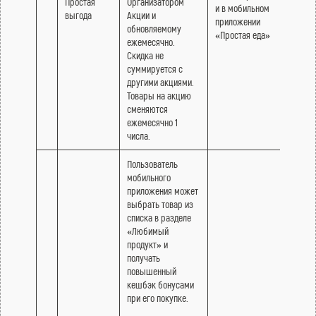
Простая
Организатором
и в мобильном
выгода
Акции и
приложении
обновляемому
«Простая еда»
ежемесячно.
Скидка не
суммируется с
другими акциями.
Товары на акцию
сменяются
ежемесячно 1
числа.
Пользователь
мобильного
приложения может
выбрать товар из
списка в разделе
«Любимый
продукт» и
получать
повышенный
кешбэк бонусами
при его покупке.