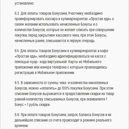
установлено.
6.3. Для оплаты товаров Бонусами, Участнику необходимо
проинформировать кассира в кулинармаркетах «Простая еда» о
своем желании использовать начисленные Бонусы и о
количестве Бонусов, которые он желает списать при совершении
покупки, перед закрытием кассового чека, при этом Бонусы,
начисленные ранее, списываются в первую очередь.
6.4. Для оплаты товаров Бонусами в кулинармаркетах и кафе
«Простая еда», необходимо идентифицироваться на кассе с
помощью куар- кода виртуальной Карты из Мобильного
приложения или номера телефона с которым производилась
регистрация в Мобильном приложении.
6.5. В зависимости от суммы чека и количества накопленных
Бонусов, можно «оплатить» до 100% покупки Бонусами. При этом
списание Бонусов выражается в предоставлении скидки на товар
равной количеству списываемых Бонусов, при эквиваленте 1
Бонус = 1 рубль скидки.
6.6. При оплате товаров Бонусами, запрос баланса Бонусов и их
дальнейшее списание со счета происходит в режиме реального
времени.