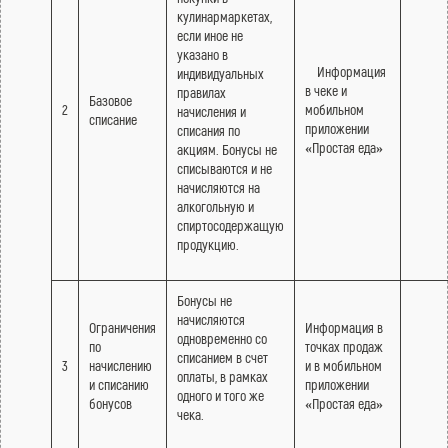
кулинармаркетах,
если иное не
указано в
Информация
индивидуальных
в чеке и
правилах
Базовое
2
мобильном
начисления и
списание
приложении
списания по
«Простая еда»
акциям. Бонусы не
списываются и не
начисляются на
алкогольную и
спиртосодержащую
продукцию.
Бонусы не
начисляются
Ограничения
Информация в
одновременно со
по
точках продаж
списанием в счет
3
начислению
и в мобильном
оплаты, в рамках
и списанию
приложении
одного и того же
бонусов
«Простая еда»
чека.